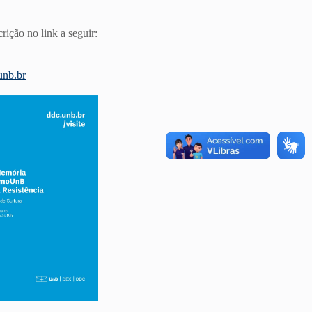
rição no link a seguir:
unb.br