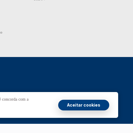
io
Ouvidoria
UnB
cê concorda com a
Aceitar cookies
ransparência e Prestação de Contas