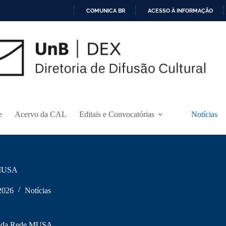
COMUNICA BR
ACESSO À INFORMAÇÃO
I
R
P
A
R
A
O
C
O
N
e
Acervo da CAL
Editais e Convocatórias
Notícias
T
E
Ú
D
O
 MUSA
2026
Notícias
al da Rede MUSA