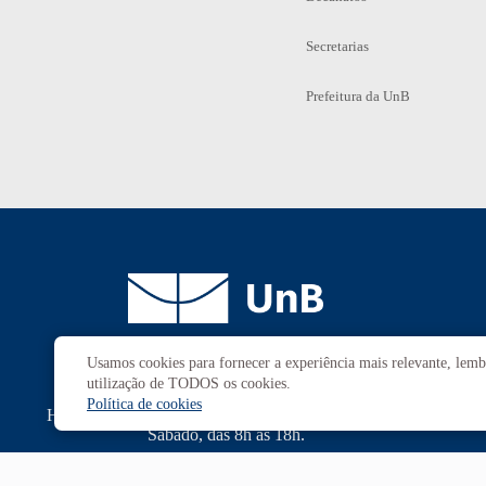
Secretarias
Prefeitura da UnB
Usamos cookies para fornecer a experiência mais relevante, lembr
Campus
Universitário Darcy Ribeiro
utilização de TODOS os cookies.
Brasília-DF | CEP 70910-900
Política de cookies
Horário de funcionamento: de 2ª a 6ª, das 7h às 23h.
Sábado, das 8h às 18h.