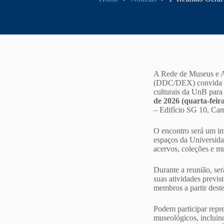
A Rede de Museus e A
(DDC/DEX) convida tod
culturais da UnB para
de 2026 (quarta-feir
– Edifício SG 10, Ca
O encontro será um im
espaços da Universida
acervos, coleções e 
Durante a reunião, ser
suas atividades previs
membros a partir dest
Podem participar repr
museológicos, incluin