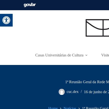
Abrir a barra de ferramentas
Casas Universitárias de Cultura
Visit
1ª Reunião Geral da Rede
cuc.dex
16 de junho de 
Home
Notícias
1ª Reunião Ger