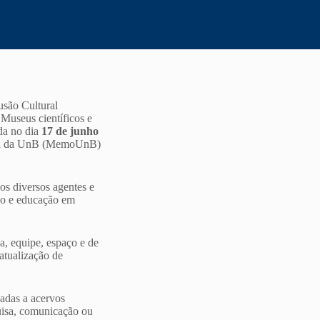
usão Cultural
Museus científicos e
ada no dia
17 de junho
ria da UnB (MemoUnB)
os diversos agentes e
ão e educação em
a
, equipe, espaço e de
atualização de
adas a acervos
quisa, comunicação ou