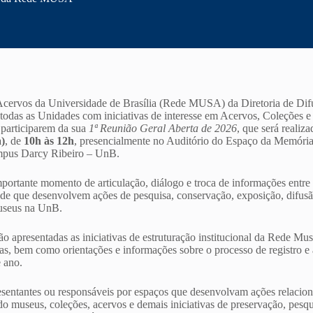
cervos da Universidade de Brasília (Rede
MUSA
) da Diretoria de Dif
as as Unidades com iniciativas de interesse em Acervos, Coleções e 
 participarem da sua
1ª Reunião Geral Aberta de 2026
, que será realiz
a)
, de
10h às 12h
, presencialmente no Auditório do Espaço da Memó
mpus Darcy Ribeiro – UnB.
portante momento de articulação, diálogo e troca de informações entre 
de que desenvolvem ações de pesquisa, conservação, exposição, difus
museus na UnB.
ão apresentadas as iniciativas de estruturação institucional da Rede
Mus
tas, bem como orientações e informações sobre o processo de registro e 
e ano.
esentantes ou responsáveis por espaços que desenvolvam ações relacion
do museus, coleções, acervos e demais iniciativas de preservação, pes