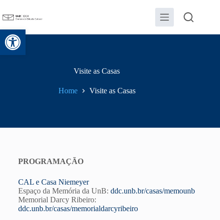
Abrir a barra de ferramentas
Visite as Casas
Home
Visite as Casas
PROGRAMAÇÃO
CAL e Casa Niemeyer
Espaço da Memória da UnB:
ddc.unb.br/casas/memounb
Memorial Darcy Ribeiro:
ddc.unb.br/casas/memorialdarcyribeiro