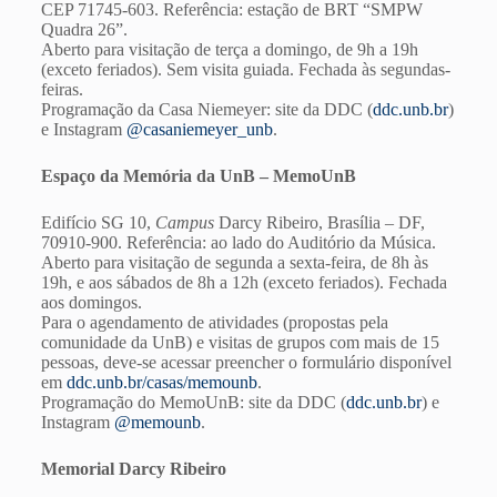
CEP 71745-603. Referência: estação de BRT “SMPW
Quadra 26”.
Aberto para visitação de terça a domingo, de 9h a 19h
(exceto feriados). Sem visita guiada. Fechada às segundas-
feiras.
Programação da Casa Niemeyer: site da DDC (
ddc.unb.br
)
e Instagram
@casaniemeyer_unb
.
Espaço da Memória da UnB – MemoUnB
Edifício SG 10,
Campus
Darcy Ribeiro, Brasília – DF,
70910-900. Referência: ao lado do Auditório da Música.
Aberto para visitação de segunda a sexta-feira, de 8h às
19h, e aos sábados de 8h a 12h (exceto feriados). Fechada
aos domingos.
Para o agendamento de atividades (propostas pela
comunidade da UnB) e visitas de grupos com mais de 15
pessoas, deve-se acessar preencher o formulário disponível
em
ddc.unb.br/casas/memounb
.
Programação do MemoUnB: site da DDC (
ddc.unb.br
) e
Instagram
@memounb
.
Memorial Darcy Ribeiro