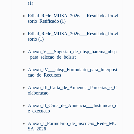
(1)
Edital_Rede_MUSA_2026___Resultado_Provi
sorio_Retificado (1)
Edital_Rede_MUSA_2026___Resultado_Provi
sorio (1)
Anexo_V___Sugestao_de_nbsp_barema_nbsp
_para_selecao_de_bolsist
Anexo_IV___nbsp_Formulario_para_Interposi
cao_de_Recursos
Anexo_III_Carta_de_Anuencia_Parcerias_e_C
olaboracao
Anexo_II_Carta_de_Anuencia___Instituicao_d
e_execucao
Anexo_I_Formulario_de_Inscricao_Rede_MU
SA_2026