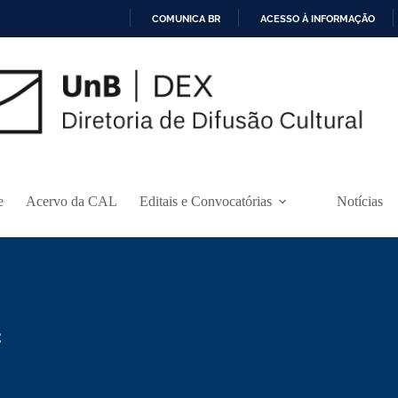
COMUNICA BR
ACESSO À INFORMAÇÃO
I
R
P
A
R
A
O
C
O
N
e
Acervo da CAL
Editais e Convocatórias
Notícias
T
E
Ú
D
O
C