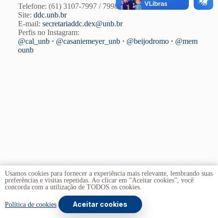
Telefone: (61) 3107-7997 / 7998
Site:
ddc.unb.br
E-mail:
secretariaddc.dex@unb.br
Perfis no Instagram:
@cal_unb
·
@casaniemeyer_unb
·
@beijodromo
·
@mem
ounb
Usamos cookies para fornecer a experiência mais relevante, lembrando suas
preferências e visitas repetidas. Ao clicar em “Aceitar cookies”, você
concorda com a utilização de TODOS os cookies.
Aceitar cookies
Copyright © 2026 -
Universidade de Brasília
. Todos os
Política de cookies
direitos reservados.