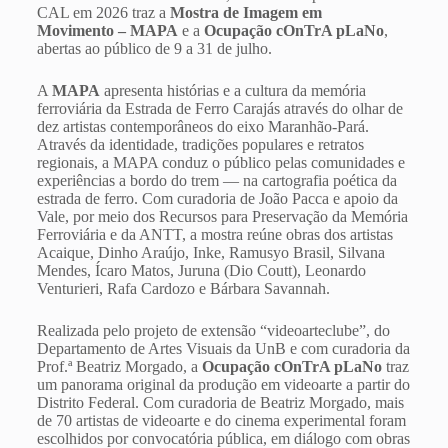
CAL em 2026 traz a
Mostra de Imagem em
Movimento
–
MAPA
e a
Ocupação
cOnTrA pLaNo
,
abertas ao público de 9 a 31 de julho.
A
MAPA
apresenta histórias e a cultura da memória
ferroviária da Estrada de Ferro Carajás através do olhar de
dez artistas contemporâneos do eixo Maranhão-Pará.
Através da identidade, tradições populares e retratos
regionais, a MAPA conduz o público pelas comunidades e
experiências a bordo do trem — na cartografia poética da
estrada de ferro. Com curadoria de João Pacca e apoio da
Vale, por meio dos Recursos para Preservação da Memória
Ferroviária e da ANTT, a mostra reúne obras dos artistas
Acaique, Dinho Araújo, Inke, Ramusyo Brasil, Silvana
Mendes, Ícaro Matos, Juruna (Dio Coutt), Leonardo
Venturieri, Rafa Cardozo e Bárbara Savannah.
Realizada pelo projeto de extensão “videoarteclube”, do
Departamento de Artes Visuais da UnB e com curadoria da
Prof.ª Beatriz Morgado, a
Ocupação cOnTrA pLaNo
traz
um panorama original da produção em videoarte a partir do
Distrito Federal. Com curadoria de Beatriz Morgado, mais
de 70 artistas de videoarte e do cinema experimental foram
escolhidos por convocatória pública, em diálogo com obras