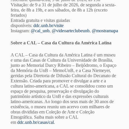
Visitação: de 9 a 31 de julho de 2026, de segunda a sexta-
feira, de 8h a 19h, e aos sábados, de 8h a 12h (exceto
feriados)
Entrada gratuita e visitas guiadas
disponíveis:
ddc.unb.br/visite
Instagram:
@cal_unb
,
@videoarteclubeunb
,
@mostramapa
Sobre a CAL – Casa da Cultura da América Latina
A CAL – Casa da Cultura da América Latina é um museu
e uma das Casas de Cultura da Universidade de Brasília,
junto ao Memorial Darcy Ribeiro – Beijódromo, o Espaço
da Memória da UnB – MemoUnB, e a Casa Niemeyer,
geridas pela Diretoria de Difusão Cultural do Decanato de
Extensão. Criada para promover e divulgar a arte e a
cultura latino-americana, a CAL se consolidou como um
espaço de pesquisa, preservação e divulgação do
patrimônio artístico da UnB e das expressões culturais
latino-americanas. Ao longo dos seus mais de 30 anos de
existência, o museu reuniu um acervo com milhares de
obras divididas em Coleção de Arte e Coleção
Etnográfica. Saiba mais sobre a CAL
em
ddc.unb.br/casas/cal
.