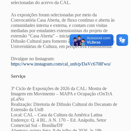
selecionadas do acervo da CAL.
As exposições foram selecionadas por meio da
Convocatória Casa Aberta, de fluxo contínuo e aberta às
comunidades interna e externa, e contam com visitas
mediadas por estudantes extensionistas do projeto de
extensão “Casa Aberta” – iniciativas da Diretoria de
Difusão Cultural para fomento à programação das Casas
Universitárias de Cultura, em perspectiva extensionista.
Divulgue no Instagram:
https://www.instagram.com/cal_unb/p/DaVc670lFwu/
Serviço
3º Ciclo de Exposições de 2026 da CAL: Mostra de
Imagem em Movimento – MAPA e Ocupação cOnTrA
pLaNo
Realização: Diretoria de Difusão Cultural do Decanato de
Extensão da UnB
Local: CAL – Casa da Cultura da América Latina
Endereço: Q. 4 BL. A N. 170 – Ed. Anápolis, Setor
Comercial Sul – Brasília/DF
Abertura: quinta-feira, 9 de julho de 2026, às 19h